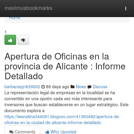
Home
maximusbookmarks
Togg
navi
Home
1
Apertura de Oficinas en la
provincia de Alicante : Informe
Detallado
barbaraiyjn839002
89 days ago
News
Discuss
La representación legal de empresas en la localidad se ha
convertido en una opción cada vez más interesante para
inversores que buscan establecerse en un lugar estratégico. Este
documento explora a
https://iwanskha344091.blogoxo.com/41393492/apertura-de-
oficinas-en-la-ciudad-de-alicante-informe-detallado
Comments
Who Upvoted