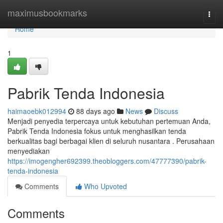
Home
maximusbookmarks
Togg
navi
Home
1
Pabrik Tenda Indonesia
haimaoebk012994
88 days ago
News
Discuss
Menjadi penyedia terpercaya untuk kebutuhan pertemuan Anda,
Pabrik Tenda Indonesia fokus untuk menghasilkan tenda
berkualitas bagi berbagai klien di seluruh nusantara . Perusahaan
menyediakan
https://imogengher692399.theobloggers.com/47777390/pabrik-
tenda-indonesia
Comments
Who Upvoted
Comments