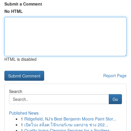
Submit a Comment
No HTML
HTML is disabled
Report Page
Search
Go
Published News
1
Ridgefield, NJ's Best Benjamin Moore Paint Stor...
1
เปิดโปง สล็อต โจ๊กเกอร์เกม แตกง่าย ช่วง 202...
1
Quality Irving Cleaning Services for a Spotless...