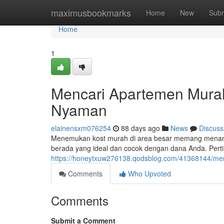
Home
maximusbookmarks
Home
New
Subm
Home
1
Mencari Apartemen Murah
Nyaman
elainensxm076254
88 days ago
News
Discuss
Menemukan kost murah di area besar memang menan
berada yang ideal dan cocok dengan dana Anda. Pert
https://honeytxuw276138.qodsblog.com/41368144/men
Comments
Who Upvoted
Comments
Submit a Comment