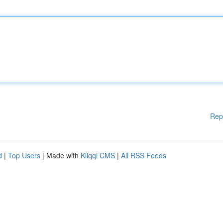
Rep
d
|
Top Users
| Made with
Kliqqi CMS
|
All RSS Feeds