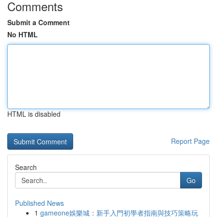
Comments
Submit a Comment
No HTML
HTML is disabled
Report Page
Search
Go
Published News
1
gameone娛樂城：新手入門初學者指南與技巧策略玩