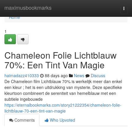
Home
maximusbookmarks
Togg
navi
Home
1
Chameleon Folie Lichtblauw
70%: Een Tint Van Magie
haimadazz410333
88 days ago
News
Discuss
De Chameleon film Lichtblauw 70% is werkelijk meer dan enkel
een kleur ; het is een uitdrukking van mysterie. Deze specifieke
kleurtoon combineert de sereniteit van hemelblauw met een
subtiele ingebouwde
https://eternalbookmarks.com/story21222354/chameleon-folie-
lichtblauw-70-een-tint-van-magie
Comments
Who Upvoted