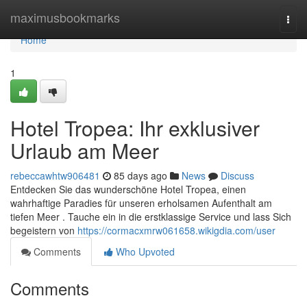
Home
maximusbookmarks
Togg
navi
Home
1
Hotel Tropea: Ihr exklusiver
Urlaub am Meer
rebeccawhtw906481
85 days ago
News
Discuss
Entdecken Sie das wunderschöne Hotel Tropea, einen
wahrhaftige Paradies für unseren erholsamen Aufenthalt am
tiefen Meer . Tauche ein in die erstklassige Service und lass Sich
begeistern von
https://cormacxmrw061658.wikigdia.com/user
Comments
Who Upvoted
Comments