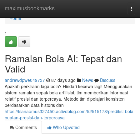
Home
maximusbookmarks
Togg
navi
Home
1
Ramalan Bola AI: Tepat dan
Valid
andrewdpwe049737
87 days ago
News
Discuss
Apakah perkiraan laga bola? Hindari kecewa lagi! Menggunakan
sistem ramalan sepak bola artifisial, tim memberikan informasi
relatif presisi dan terpercaya. Metode tim dipelajari konsisten
berdasarkan data historis dan
https://kianaomus327450.activoblog.com/52515178/prediksi-bola-
buatan-presisi-dan-terpercaya
Comments
Who Upvoted