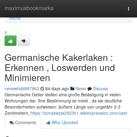
Home
maximusbookmarks
Togg
navi
Home
1
Germanische Kakerlaken :
Erkennen , Loswerden und
Minimieren
nevewhdd887862
84 days ago
News
Discuss
Germanische Getier stellen eine große Belästigung in vielen
Wohnungen dar. Ihre Bestimmung ist meist , da sie deutliche
Besonderheiten aufweisen: äußere Länge von ungefähr 2-3
Zentimetern,
https://tomaswzja292361.wikiexpression.com/user
Comments
Who Upvoted