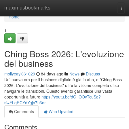
Home
maximusbookmarks
Togg
navi
Home
1
Ching Boss 2026: L'evoluzione
del business
mollyeayi661629
84 days ago
News
Discuss
Un' nuova era per il business digitale è già in atto, e "Ching Boss
2026: L'evoluzione del business" offre la visione completa di su
navigare le transizioni. Questo evento garantisce una vasta
opportunità a futuro
https://youtu.be/dG_OOvTcuSg?
si=FLqRCYdYgjn7u6or
Comments
Who Upvoted
Comments