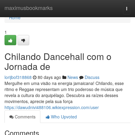
Home
maximusbookmarks
Togg
navi
Home
1
Chilando Dancehall com o
Jornada de
lorijbof318868
80 days ago
News
Discuss
Mergulhe em uma visão na energia jamaicana! Chilando, esse
ritmo e Reggae representam um trio poderoso de música que
revela a cultura do arquipélago. Descubra as raízes desses
movimentos, aprecie pela sua força
https://dawudnivi488106.wikiexpression.com/user
Comments
Who Upvoted
Comments