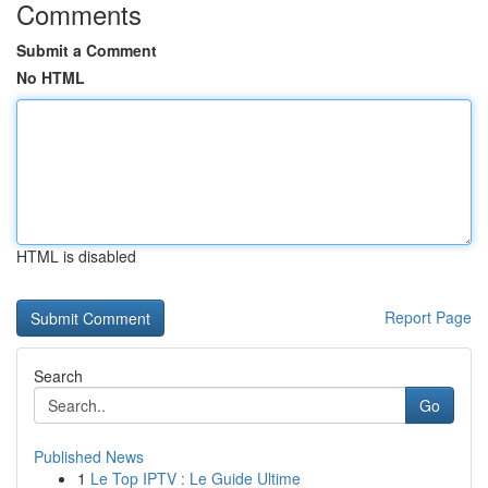
Comments
Submit a Comment
No HTML
HTML is disabled
Report Page
Search
Go
Published News
1
Le Top IPTV : Le Guide Ultime