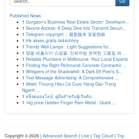
Go
Published News
1
Gurgaon's Business Real Estate Sector: Developm...
1
Secure Access: A Deep Dive into Transmit Securi...
1
Telegram copyright ：最新版本 安装指南
1
trik akses gratis ck44chhoy
1
Trendy Wall Lamps : Light Suggestions for...
1
명품 레플리카 쇼핑몰, 진짜처럼 완벽한 고품질 레...
1
Reliable Plumbers in Melbourne: Your Local Experts
1
Finding the Right Richmond Concrete Contractor ...
1
Whispers of the Shadowfell: A Dark Elf Poet's S...
1
Text Message Advertising: A Comprehensive ...
1
98win Thuong Hieu Ca Cuoc Hang Dau Trong
Nganh ...
1
สล็อตออนไลน์: คู่มือสำหรับผู้เริ่มต้น
1
1kg price Golden Finger Ram Metal : Quick ...
Copyright © 2026 |
Advanced Search
|
Live
|
Tag Cloud
|
Top