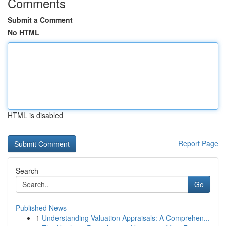
Comments
Submit a Comment
No HTML
HTML is disabled
Report Page
Search
Go
Published News
1
Understanding Valuation Appraisals: A Comprehen...