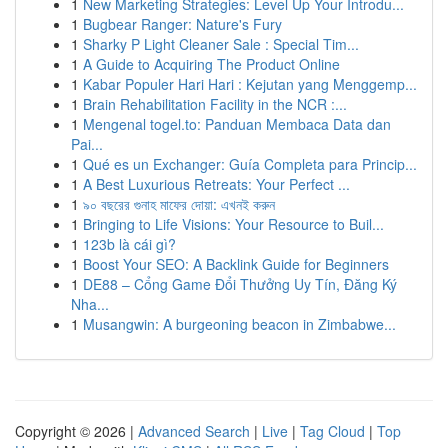
1
New Marketing Strategies: Level Up Your Introdu...
1
Bugbear Ranger: Nature's Fury
1
Sharky P Light Cleaner Sale : Special Tim...
1
A Guide to Acquiring The Product Online
1
Kabar Populer Hari Hari : Kejutan yang Menggemp...
1
Brain Rehabilitation Facility in the NCR :...
1
Mengenal togel.to: Panduan Membaca Data dan
Pai...
1
Qué es un Exchanger: Guía Completa para Princip...
1
A Best Luxurious Retreats: Your Perfect ...
1
৯০ বছরের গুনাহ মাফের দোয়া: এখনই করুন
1
Bringing to Life Visions: Your Resource to Buil...
1
123b là cái gì?
1
Boost Your SEO: A Backlink Guide for Beginners
1
DE88 – Cổng Game Đổi Thưởng Uy Tín, Đăng Ký
Nha...
1
Musangwin: A burgeoning beacon in Zimbabwe...
Copyright © 2026 |
Advanced Search
|
Live
|
Tag Cloud
|
Top