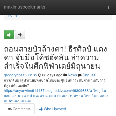
Home
maximusbookmarks
Togg
navi
Home
1
ถอนสายบัวล้างตา! ธีรศิลป์ แดง
ดา จับมือโค้ชฮัดสัน ล่าความ
สำเร็จในศึกฟีฟ่าเดย์มิถุนายน
gregorygpsa530135
66 days ago
News
Discuss
การกลับมาสู่ทำเนียบทีมชาติไทยของศูนย์หน้าระดับตำนานกับการ
พิสูจน์ตัวเองอีก?
https://anyarwhm914437.blogthisbiz.com/49309638/พ-ใหญ-ไม-
ยอมถอย-ธ-รศ-ลป-แดงดา-ค-มแบ-กแคมป-ท-มชาต-ไทย-โฟก-สสอง
แมตช-อ-นเคร-อง
Comments
Who Upvoted