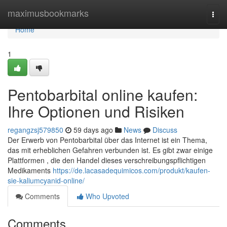
Home
maximusbookmarks
Togg
navi
Home
1
Pentobarbital online kaufen:
Ihre Optionen und Risiken
regangzsj579850
59 days ago
News
Discuss
Der Erwerb von Pentobarbital über das Internet ist ein Thema,
das mit erheblichen Gefahren verbunden ist. Es gibt zwar einige
Plattformen , die den Handel dieses verschreibungspflichtigen
Medikaments
https://de.lacasadequimicos.com/produkt/kaufen-
sie-kaliumcyanid-online/
Comments
Who Upvoted
Comments