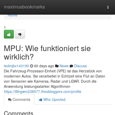
Home
maximusbookmarks
Togg
navi
Home
1
MPU: Wie funktioniert sie
wirklich?
tedmjbv143190
60 days ago
News
Discuss
Die Fahrzeug-Prozessor-Einheit (VPE) ist das Herzstück von
modernen Autos. Sie verarbeitet in Echtzeit eine Flut an Daten
von Sensoren wie Kameras, Radar und LiDAR. Durch die
Anwendung leistungsstarker Algorithmen
https://lillirgwm238577.theobloggers.com/profile
Comments
Who Upvoted
Comments