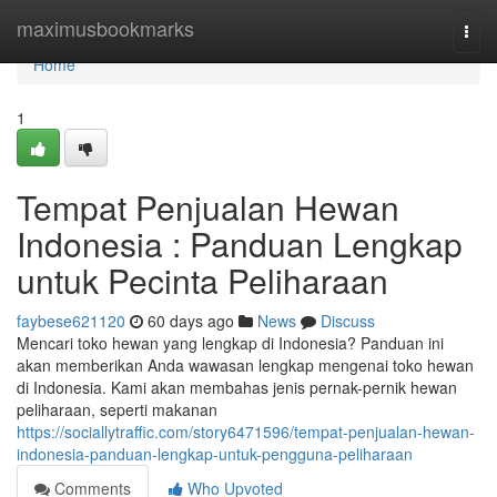
Home
maximusbookmarks
Togg
navi
Home
1
Tempat Penjualan Hewan
Indonesia : Panduan Lengkap
untuk Pecinta Peliharaan
faybese621120
60 days ago
News
Discuss
Mencari toko hewan yang lengkap di Indonesia? Panduan ini
akan memberikan Anda wawasan lengkap mengenai toko hewan
di Indonesia. Kami akan membahas jenis pernak-pernik hewan
peliharaan, seperti makanan
https://sociallytraffic.com/story6471596/tempat-penjualan-hewan-
indonesia-panduan-lengkap-untuk-pengguna-peliharaan
Comments
Who Upvoted