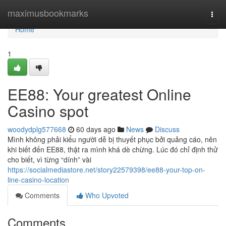
Home
maximusbookmarks
Togg
navi
Home
1
EE88: Your greatest Online
Casino spot
woodydplg577668
60 days ago
News
Discuss
Mình không phải kiểu người dễ bị thuyết phục bởi quảng cáo, nên
khi biết đến EE88, thật ra mình khá dè chừng. Lúc đó chỉ định thử
cho biết, vì từng “dính” vài
https://socialmediastore.net/story22579398/ee88-your-top-on-
line-casino-location
Comments
Who Upvoted
Comments