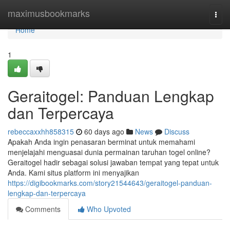
Home
maximusbookmarks
Togg
navi
Home
1
Geraitogel: Panduan Lengkap
dan Terpercaya
rebeccaxxhh858315
60 days ago
News
Discuss
Apakah Anda ingin penasaran berminat untuk memahami
menjelajahi menguasai dunia permainan taruhan togel online?
Geraitogel hadir sebagai solusi jawaban tempat yang tepat untuk
Anda. Kami situs platform ini menyajikan
https://digibookmarks.com/story21544643/geraitogel-panduan-
lengkap-dan-terpercaya
Comments
Who Upvoted