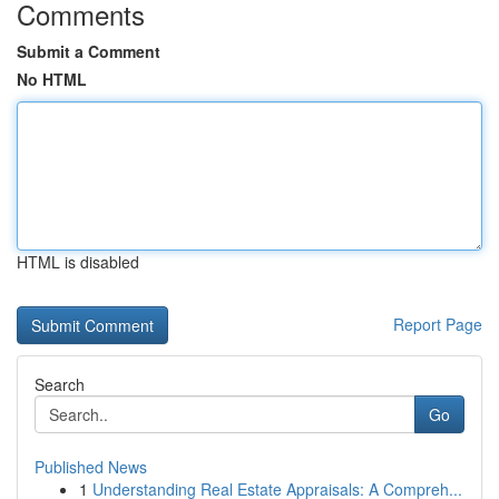
Comments
Submit a Comment
No HTML
HTML is disabled
Report Page
Search
Go
Published News
1
Understanding Real Estate Appraisals: A Compreh...