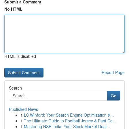
Submit a Comment
No HTML
HTML is disabled
Report Page
Search
Go
Published News
1
LC Winford: Your Search Engine Optimization &...
1
The Ultimate Guide to Football Jersey & Pant Co...
1
Mastering NSE India: Your Stock Market Deal...