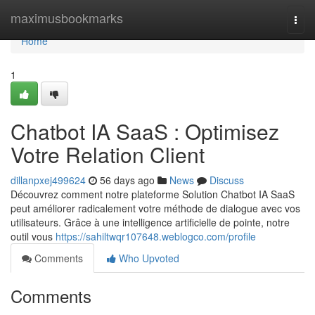
Home
maximusbookmarks
Togg
navi
Home
1
Chatbot IA SaaS : Optimisez
Votre Relation Client
dillanpxej499624
56 days ago
News
Discuss
Découvrez comment notre plateforme Solution Chatbot IA SaaS
peut améliorer radicalement votre méthode de dialogue avec vos
utilisateurs. Grâce à une intelligence artificielle de pointe, notre
outil vous
https://sahiltwqr107648.weblogco.com/profile
Comments
Who Upvoted
Comments