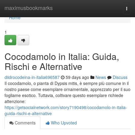
Home
maximusbookmarks
Togg
navi
Home
1
Cocodamolo in Italia: Guida,
Rischi e Alternative
diidrocodeina-in-italia696587
59 days ago
News
Discuss
Il cocodamolo, o pianta di Dypsis mitis, è sempre più comune in il
nostro paese come esemplare ornamentale, apprezzato per il suo
fogliame esotico. Tuttavia, coltivare questo esemplare richiede
attenzione:
https://getsocialnetwork.com/story7190498/cocodamolo-in-italia-
guida-rischi-e-alternative
Comments
Who Upvoted