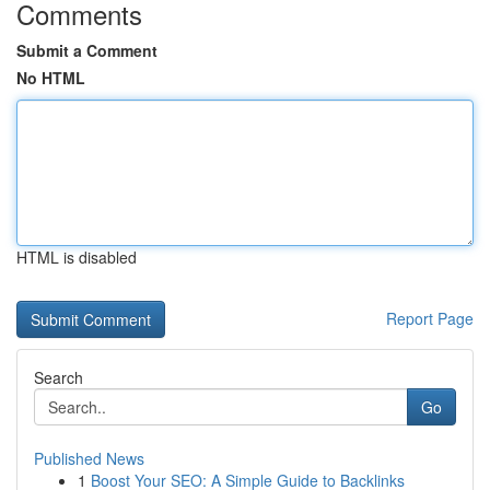
Comments
Submit a Comment
No HTML
HTML is disabled
Report Page
Search
Go
Published News
1
Boost Your SEO: A Simple Guide to Backlinks