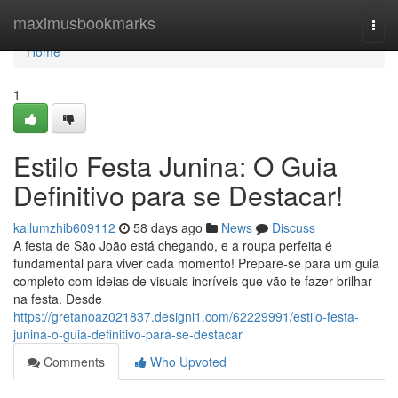
Home
maximusbookmarks
Togg
navi
Home
1
Estilo Festa Junina: O Guia
Definitivo para se Destacar!
kallumzhib609112
58 days ago
News
Discuss
A festa de São João está chegando, e a roupa perfeita é
fundamental para viver cada momento! Prepare-se para um guia
completo com ideias de visuais incríveis que vão te fazer brilhar
na festa. Desde
https://gretanoaz021837.designi1.com/62229991/estilo-festa-
junina-o-guia-definitivo-para-se-destacar
Comments
Who Upvoted