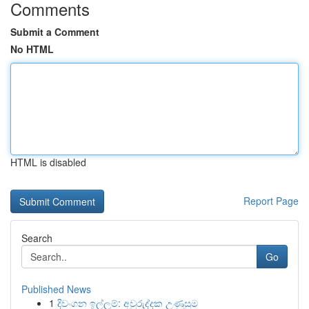
Comments
Submit a Comment
No HTML
HTML is disabled
Report Page
Search
Go
Published News
1
දිවංගන ඉල්ලුම්: අවුරුද්දක උණුසුම