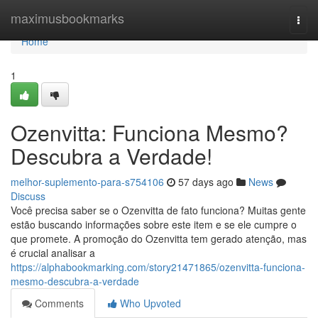
Home
maximusbookmarks
Togg
navi
Home
1
Ozenvitta: Funciona Mesmo?
Descubra a Verdade!
melhor-suplemento-para-s754106
57 days ago
News
Discuss
Você precisa saber se o Ozenvitta de fato funciona? Muitas gente
estão buscando informações sobre este item e se ele cumpre o
que promete. A promoção do Ozenvitta tem gerado atenção, mas
é crucial analisar a
https://alphabookmarking.com/story21471865/ozenvitta-funciona-
mesmo-descubra-a-verdade
Comments
Who Upvoted