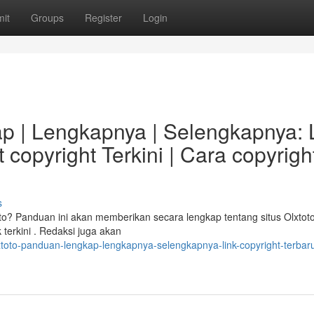
it
Groups
Register
Login
p | Lengkapnya | Selengkapnya: 
 copyright Terkini | Cara copyrigh
s
? Panduan ini akan memberikan secara lengkap tentang situs Olxtoto
terkini . Redaksi juga akan
toto-panduan-lengkap-lengkapnya-selengkapnya-link-copyright-terbar