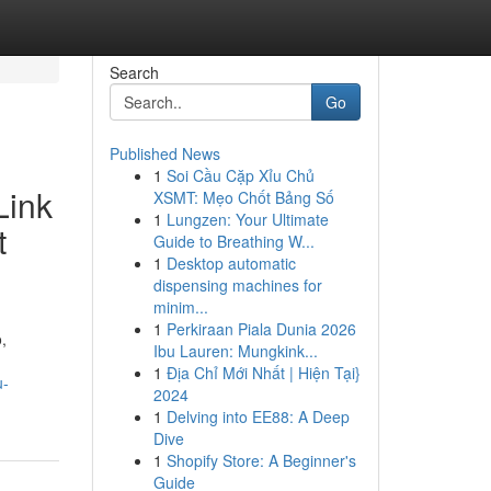
Search
Go
Published News
1
Soi Cầu Cặp Xỉu Chủ
Link
XSMT: Mẹo Chốt Bảng Số
1
Lungzen: Your Ultimate
t
Guide to Breathing W...
1
Desktop automatic
dispensing machines for
minim...
1
Perkiraan Piala Dunia 2026
,
Ibu Lauren: Mungkink...
1
Địa Chỉ Mới Nhất | Hiện Tại}
u-
2024
1
Delving into EE88: A Deep
Dive
1
Shopify Store: A Beginner's
Guide