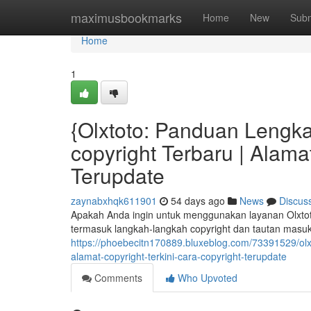
Home
maximusbookmarks
Home
New
Subm
Home
1
{Olxtoto: Panduan Lengka
copyright Terbaru | Alamat
Terupdate
zaynabxhqk611901
54 days ago
News
Discus
Apakah Anda ingin untuk menggunakan layanan Olxtoto
termasuk langkah-langkah copyright dan tautan masuk 
https://phoebecitn170889.bluxeblog.com/73391529/olx
alamat-copyright-terkini-cara-copyright-terupdate
Comments
Who Upvoted