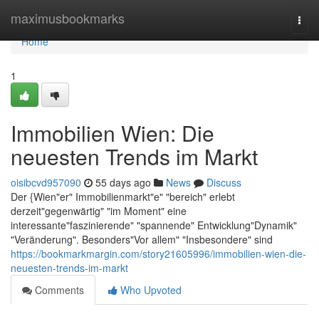
Home
maximusbookmarks
Togg
navi
Home
1
Immobilien Wien: Die
neuesten Trends im Markt
oisibcvd957090
55 days ago
News
Discuss
Der {Wien"er" Immobilienmarkt"e" "bereich" erlebt
derzeit"gegenwärtig" "im Moment" eine
interessante"faszinierende" "spannende" Entwicklung"Dynamik"
"Veränderung". Besonders"Vor allem" "Insbesondere" sind
https://bookmarkmargin.com/story21605996/immobilien-wien-die-
neuesten-trends-im-markt
Comments
Who Upvoted