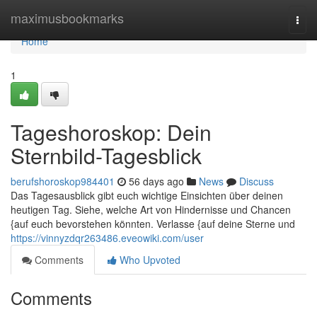
Home
maximusbookmarks
Togg
navi
Home
1
Tageshoroskop: Dein
Sternbild-Tagesblick
berufshoroskop984401
56 days ago
News
Discuss
Das Tagesausblick gibt euch wichtige Einsichten über deinen
heutigen Tag. Siehe, welche Art von Hindernisse und Chancen
{auf euch bevorstehen könnten. Verlasse {auf deine Sterne und
https://vinnyzdqr263486.eveowiki.com/user
Comments
Who Upvoted
Comments