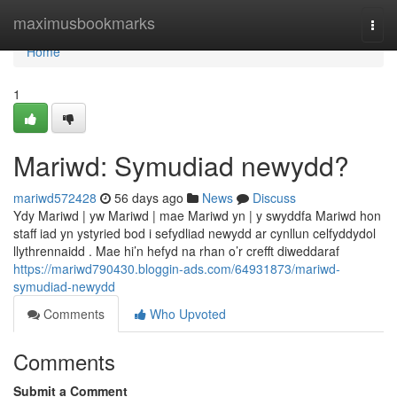
Home
maximusbookmarks
Togg
navi
Home
1
Mariwd: Symudiad newydd?
mariwd572428
56 days ago
News
Discuss
Ydy Mariwd | yw Mariwd | mae Mariwd yn | y swyddfa Mariwd hon
staff iad yn ystyried bod i sefydliad newydd ar cynllun celfyddydol
llythrennaidd . Mae hi’n hefyd na rhan o’r crefft diweddaraf
https://mariwd790430.bloggin-ads.com/64931873/mariwd-
symudiad-newydd
Comments
Who Upvoted
Comments
Submit a Comment