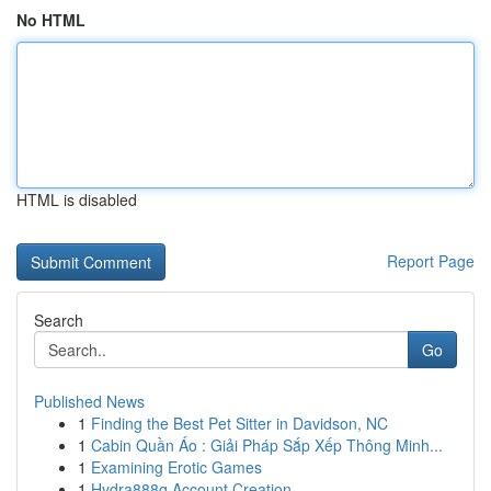
No HTML
HTML is disabled
Report Page
Search
Go
Published News
1
Finding the Best Pet Sitter in Davidson, NC
1
Cabin Quần Áo : Giải Pháp Sắp Xếp Thông Minh...
1
Examining Erotic Games
1
Hydra888q Account Creation