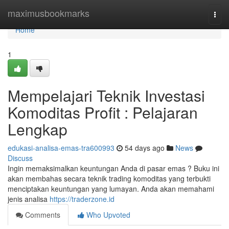
Home
maximusbookmarks
Togg
navi
Home
1
Mempelajari Teknik Investasi
Komoditas Profit : Pelajaran
Lengkap
edukasi-analisa-emas-tra600993
54 days ago
News
Discuss
Ingin memaksimalkan keuntungan Anda di pasar emas ? Buku ini
akan membahas secara teknik trading komoditas yang terbukti
menciptakan keuntungan yang lumayan. Anda akan memahami
jenis analisa
https://traderzone.id
Comments
Who Upvoted