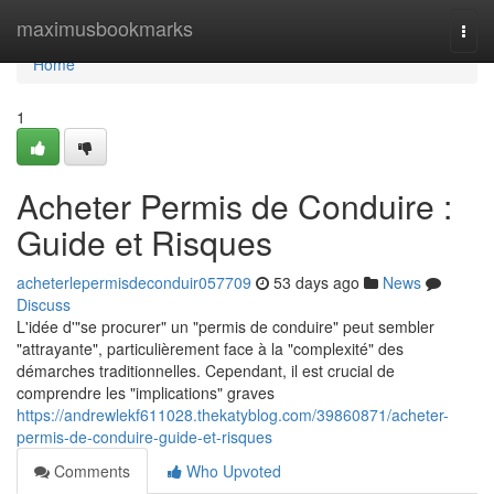
Home
maximusbookmarks
Togg
navi
Home
1
Acheter Permis de Conduire :
Guide et Risques
acheterlepermisdeconduir057709
53 days ago
News
Discuss
L'idée d'"se procurer" un "permis de conduire" peut sembler
"attrayante", particulièrement face à la "complexité" des
démarches traditionnelles. Cependant, il est crucial de
comprendre les "implications" graves
https://andrewlekf611028.thekatyblog.com/39860871/acheter-
permis-de-conduire-guide-et-risques
Comments
Who Upvoted