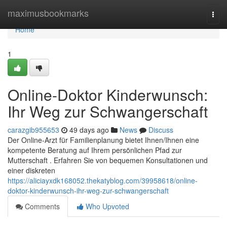
Home
maximusbookmarks
Togg
navi
Home
1
Online-Doktor Kinderwunsch:
Ihr Weg zur Schwangerschaft
carazgib955653
49 days ago
News
Discuss
Der Online-Arzt für Familienplanung bietet Ihnen/Ihnen eine
kompetente Beratung auf Ihrem persönlichen Pfad zur
Mutterschaft . Erfahren Sie von bequemen Konsultationen und
einer diskreten
https://aliciayxdk168052.thekatyblog.com/39958618/online-
doktor-kinderwunsch-ihr-weg-zur-schwangerschaft
Comments
Who Upvoted