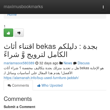
Home
maximusbookmarks
Togg
navi
Home
1
اقتناء أثاث bekas بجدة : دليلكم
الكامل لترويج وَّ شراءً
mariamsovx580389
32 days ago
News
Discuss
هل بـ تجديد منزلك بجدة بتكاليف مخفضة ؟ شراء أثاث bekas هو الإجابة
الأفضل! يقدم هذا المقال على أساسيات وسائل لـ
https://alamanah.info/buy-used-furniture-jaddah/
Comments
Who Upvoted
Comments
Submit a Comment