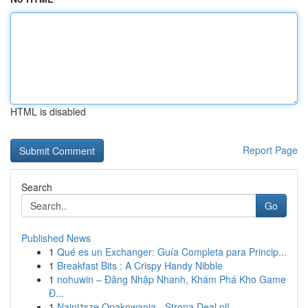
HTML is disabled
Report Page
Search
Go
Published News
1
Qué es un Exchanger: Guía Completa para Princip...
1
Breakfast Bits : A Crispy Handy Nibble
1
nohuwin – Đăng Nhập Nhanh, Khám Phá Kho Game
Đ...
1
Najniższe Opakowania - Strona Deal.pl!