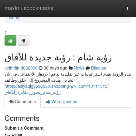
Home
maximusbookmarks
Togg
navi
Home
1
رؤية شام : رؤية جديدة للآفاق
keithdimd682900
30 days ago
News
Discuss
هذه الرؤية يقدم استراتيجيات غير تقليدية لدعم الازدهار الاجتماعي في بلاد
الشام . يهدف المشروع إلى خلق وظائف
https://asiyaqlgy536530.shopping-wiki.com/10111515/
رؤية_شام_تصور_مغايرة_للآفاق
Comments
Who Upvoted
Comments
Submit a Comment
No HTML