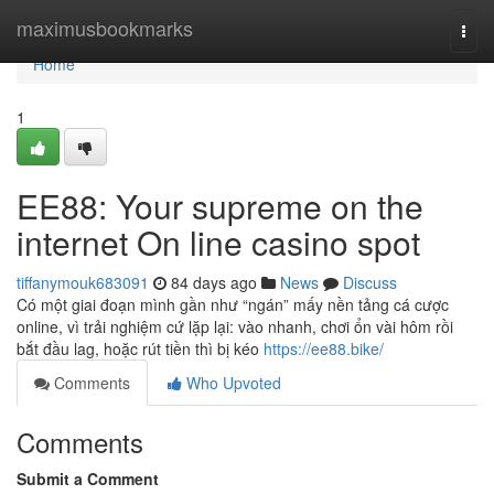
Home
maximusbookmarks
Togg
navi
Home
1
EE88: Your supreme on the
internet On line casino spot
tiffanymouk683091
84 days ago
News
Discuss
Có một giai đoạn mình gần như “ngán” mấy nền tảng cá cược
online, vì trải nghiệm cứ lặp lại: vào nhanh, chơi ổn vài hôm rồi
bắt đầu lag, hoặc rút tiền thì bị kéo
https://ee88.bike/
Comments
Who Upvoted
Comments
Submit a Comment