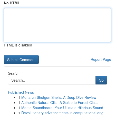
No HTML
HTML is disabled
Report Page
Search
Go
Published News
1
Monarch Shotgun Shells: A Deep Dive Review
1
Authentic Natural Oils : A Guide to Forest Cla...
1
Meme Soundboard: Your Ultimate Hilarious Sound
1
Revolutionary advancements in computational eng...