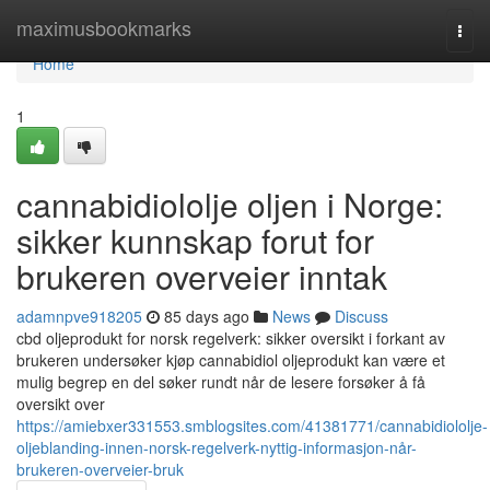
Home
maximusbookmarks
Togg
navi
Home
1
cannabidiololje oljen i Norge:
sikker kunnskap forut for
brukeren overveier inntak
adamnpve918205
85 days ago
News
Discuss
cbd oljeprodukt for norsk regelverk: sikker oversikt i forkant av
brukeren undersøker kjøp cannabidiol oljeprodukt kan være et
mulig begrep en del søker rundt når de lesere forsøker å få
oversikt over
https://amiebxer331553.smblogsites.com/41381771/cannabidiololje-
oljeblanding-innen-norsk-regelverk-nyttig-informasjon-når-
brukeren-overveier-bruk