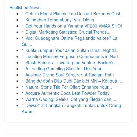
Published News
1
Cebu's Finest Places: Top Dessert Bakeries Cust...
1
Keindahan Tersembunyi Villa Dieng
1
Get Your Hands on a Yamaha VF200 VMAX SHO!
1
Digital Marketing Statistics: Crucial Trends...
1
Vuoi Guadagnare Online Regalando Valore? La
Gui...
1
Kuala Lumpur: Your Jalan Sultan Ismail Nightlif...
1
Locating Massey Ferguson Components in Nort...
1
Stash Patricks: Unveiling the Venture Backer's ...
1
A Leading Gambling Sites for This Year
1
Aasimar Divine Soul Sorcerer: A Radiant Path
1
Bảng dự đoán Đầu Đuôi Đặc biệt MN – Kết quả ...
1
Natural Stone Tile For Offer: Enhance Your...
1
Acquire Authentic Coca Leaf Powder Today
1
Warna Gading: Seleksi Cat yang Elegan dan ...
1
Dewa212: Langkah-Langkah Tuntas untuk Orang
Awam