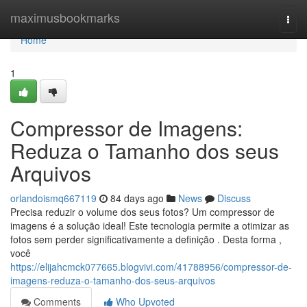
Home
maximusbookmarks
Togg
navi
Home
1
Compressor de Imagens:
Reduza o Tamanho dos seus
Arquivos
orlandoismq667119
84 days ago
News
Discuss
Precisa reduzir o volume dos seus fotos? Um compressor de
imagens é a solução ideal! Este tecnologia permite a otimizar as
fotos sem perder significativamente a definição . Desta forma ,
você
https://elijahcmck077665.blogvivi.com/41788956/compressor-de-
imagens-reduza-o-tamanho-dos-seus-arquivos
Comments
Who Upvoted