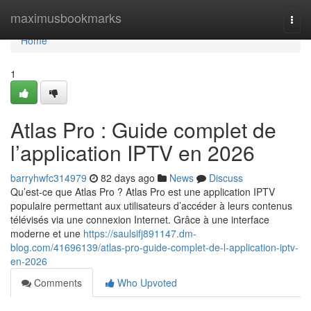
Home
maximusbookmarks
Togg
navi
Home
1
Atlas Pro : Guide complet de
l’application IPTV en 2026
barryhwfc314979
82 days ago
News
Discuss
Qu’est-ce que Atlas Pro ? Atlas Pro est une application IPTV
populaire permettant aux utilisateurs d’accéder à leurs contenus
télévisés via une connexion Internet. Grâce à une interface
moderne et une
https://saulsifj891147.dm-
blog.com/41696139/atlas-pro-guide-complet-de-l-application-iptv-
en-2026
Comments
Who Upvoted